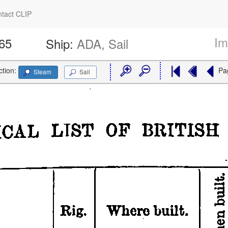
tact CLIP
Im
665
Ship:
ADA, Sail
ction:
Pa
Steam
Sail